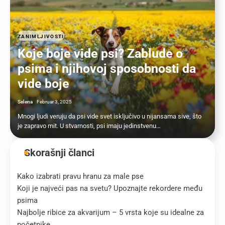
ZANIMLJIVOSTI
Koje boje vide psi? Zablude o
psima i njihovoj sposobnosti da
vide boje
Selena
Februar 3, 2025
Mnogi ljudi veruju da psi vide svet isključivo u nijansama sive, što
je zapravo mit. U stvarnosti, psi imaju jedinstvenu…
Skorašnji članci
Kako izabrati pravu hranu za male pse
Koji je najveći pas na svetu? Upoznajte rekordere među
psima
Najbolje ribice za akvarijum – 5 vrsta koje su idealne za
početnike