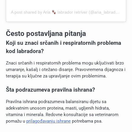
A post shared by Aria
labrador retriver (@aria_labrador_retriver)
Često postavljana pitanja
Koji su znaci srčanih i respiratornih problema
kod labradora?
Znaci srčanih i respiratornih problema mogu uključivati brzo
umaranje, kašalj i otežano disanje. Pravovremena dijagnoza i
terapija su ključne za upravljanje ovim problemima.
Šta podrazumeva pravilna ishrana?
Pravilna ishrana podrazumeva balansiranu dijetu sa
adekvatnim unosom proteina, masti, ugljenih hidrata,
vitamina i minerala. Redovne konsultacije sa veterinarom
pomažu u
prilagođavanju ishrane
potrebama psa.