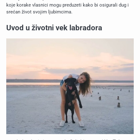
koje korake vlasnici mogu preduzeti kako bi osigurali dug i
srećan život svojim ljubimcima.
Uvod u životni vek labradora