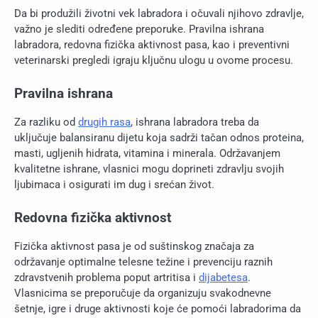
Da bi produžili životni vek labradora i očuvali njihovo zdravlje,
važno je slediti određene preporuke. Pravilna ishrana
labradora, redovna fizička aktivnost pasa, kao i preventivni
veterinarski pregledi igraju ključnu ulogu u ovome procesu.
Pravilna ishrana
Za razliku od
drugih rasa
, ishrana labradora treba da
uključuje balansiranu dijetu koja sadrži tačan odnos proteina,
masti, ugljenih hidrata, vitamina i minerala. Održavanjem
kvalitetne ishrane, vlasnici mogu doprineti zdravlju svojih
ljubimaca i osigurati im dug i srećan život.
Redovna fizička aktivnost
Fizička aktivnost pasa je od suštinskog značaja za
održavanje optimalne telesne težine i prevenciju raznih
zdravstvenih problema poput artritisa i
dijabetesa
.
Vlasnicima se preporučuje da organizuju svakodnevne
šetnje, igre i druge aktivnosti koje će pomoći labradorima da