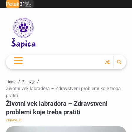
Skip
Petak
31
jul
2026
to
content
Home
Zdravlje
Životni vek labradora – Zdravstveni problemi koje treba
pratiti
Životni vek labradora – Zdravstveni
problemi koje treba pratiti
ZDRAVLJE