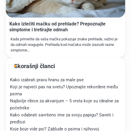
Kako izlečiti mačku od prehlade? Prepoznajte
simptome i tretirajte odmah
Kada primetite da vaša mačka pokazuje znake prehlade, važno je
da odmah reagujete. Prehlada kod mačaka može izazvati razne
simptome…
Skorašnji članci
Kako izabrati pravu hranu za male pse
Koji je najveći pas na svetu? Upoznajte rekordere među
psima
Najbolje ribice za akvarijum – 5 vrsta koje su idealne za
početnike
Kako odabrati savršeno ime za svoju papigu? Saveti i
predlozi
Koje boje vide psi? Zablude o psima i njihovoj