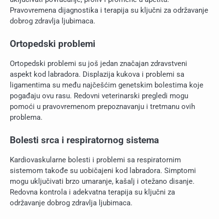
Pravovremena dijagnostika i terapija su ključni za održavanje
dobrog zdravlja ljubimaca.
Ortopedski problemi
Ortopedski problemi su još jedan značajan zdravstveni
aspekt kod labradora. Displazija kukova i problemi sa
ligamentima su među najčešćim genetskim bolestima koje
pogađaju ovu rasu. Redovni veterinarski pregledi mogu
pomoći u pravovremenom prepoznavanju i tretmanu ovih
problema.
Bolesti srca i respiratornog sistema
Kardiovaskularne bolesti i problemi sa respiratornim
sistemom takođe su uobičajeni kod labradora. Simptomi
mogu uključivati brzo umaranje, kašalj i otežano disanje.
Redovna kontrola i adekvatna terapija su ključni za
održavanje dobrog zdravlja ljubimaca.