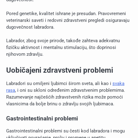
Pored genetike, kvalitet ishrane je presudan. Pravovremeni
veterinarski saveti i redovni zdravstveni pregledi osiguravaju
dugovečnost labradora.
Labrador, zbog svoje prirode, takođe zahteva adekvatnu
fizičku aktivnost i mentalnu stimulaciju, što doprinosi
njihovom zdravlju.
Uobičajeni zdravstveni problemi
Labradori su omiljeni ljubimci širom sveta, ali kao i
svaka
rasa
, i oni su skloni određenim zdravstvenim problemima.
Razumevanje najčešćih zdravstvenih rizika može pomoći
vlasnicima da bolje brinu o zdravlju svojih ljubimaca.
Gastrointestinalni problemi
Gastrointestinalni problemi su česti kod labradora i mogu
uključivati povraćanje, proliv i promene u apetitu.