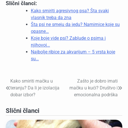
Slični članci:
Kako smiriti agresivnog psa? Šta svaki
vlasnik treba da zna
Šta psi ne smeju da jedu? Namirnice koje su
opasne…
Koje boje vide psi? Zablude o psima i
njihovoj…
Najbolje ribice za akvarijum – 5 vrsta koje
su…
Kako smiriti mačku u
Zašto je dobro imati
Kretanje
teranju? Da li je izolacija
mačku u kući? Društvo i
članka
dobar izbor?
emocionalna podrška
Slični članci