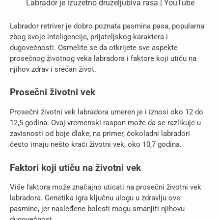
Labrador je izuzetno druželjubiva rasa | YouTube
Labrador retriver je dobro poznata pasmina pasa, popularna
zbog svoje inteligencije, prijateljskog karaktera i
dugovečnosti. Osmelite se da otkrijete sve aspekte
prosečnog životnog veka labradora i faktore koji utiču na
njihov zdrav i srećan život.
Prosečni životni vek
Prosečni životni vek labradora umeren je i iznosi oko 12 do
12,5 godina. Ovaj vremenski raspon može da se razlikuje u
zavisnosti od boje dlake; na primer, čokoladni labradori
često imaju nešto kraći životni vek, oko 10,7 godina.
Faktori koji utiču na životni vek
Više faktora može značajno uticati na prosečni životni vek
labradora. Genetika igra ključnu ulogu u zdravlju ove
pasmine, jer nasleđene bolesti mogu smanjiti njihovu
dugovečnost.