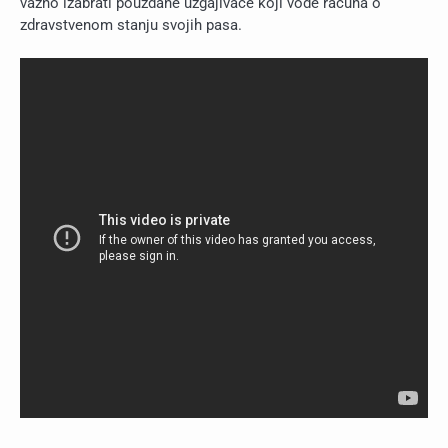
važno izabrati pouzdane uzgajivače koji vode računa o
zdravstvenom stanju svojih pasa.