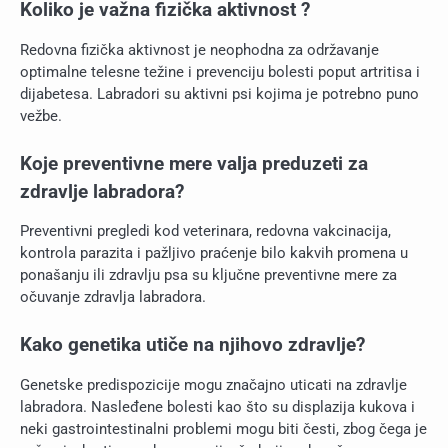
Koliko je važna fizička aktivnost ?
Redovna fizička aktivnost je neophodna za održavanje
optimalne telesne težine i prevenciju bolesti poput artritisa i
dijabetesa. Labradori su aktivni psi kojima je potrebno puno
vežbe.
Koje preventivne mere valja preduzeti za
zdravlje labradora?
Preventivni pregledi kod veterinara, redovna vakcinacija,
kontrola parazita i pažljivo praćenje bilo kakvih promena u
ponašanju ili zdravlju psa su ključne preventivne mere za
očuvanje zdravlja labradora.
Kako genetika utiče na njihovo zdravlje?
Genetske predispozicije mogu značajno uticati na zdravlje
labradora. Nasleđene bolesti kao što su displazija kukova i
neki gastrointestinalni problemi mogu biti česti, zbog čega je