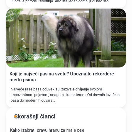
ljubitelje prirode i životinja. Ako ste jedan od tih ljudi kao što…
Koji je najveći pas na svetu? Upoznajte rekordere
među psima
Najveće rase pasa oduvek su izazivale divljenje svojom
impozantnom pojavom, snagom i karakterom. Od drevnih lovačkih
pasa do modernih čuvara…
Skorašnji članci
Kako izabrati pravu hranu za male pse