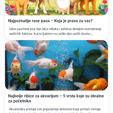
Najpoznatije rase pasa – Koja je prava za vas?
Izbor pasmine psa nije laka odluka i zahteva detaljno razmatranje
različitih faktora. Kućni ljubimci su veliki deo naših života i…
Najbolje ribice za akvarijum – 5 vrsta koje su idealne
za početnike
Akvaristika postaje sve popularnija aktivnost koja privlači mnoge