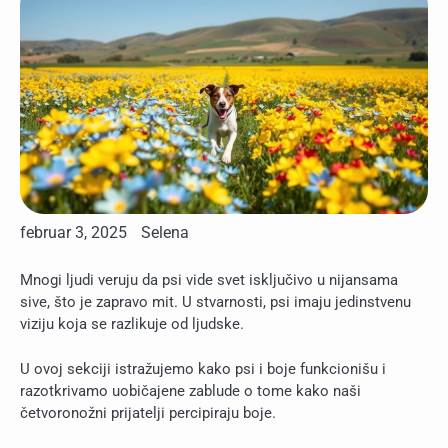
februar 3, 2025
Selena
Mnogi ljudi veruju da psi vide svet isključivo u nijansama
sive, što je zapravo mit. U stvarnosti, psi imaju jedinstvenu
viziju koja se razlikuje od ljudske.
U ovoj sekciji istražujemo kako psi i boje funkcionišu i
razotkrivamo uobičajene zablude o tome kako naši
četvoronožni prijatelji percipiraju boje.