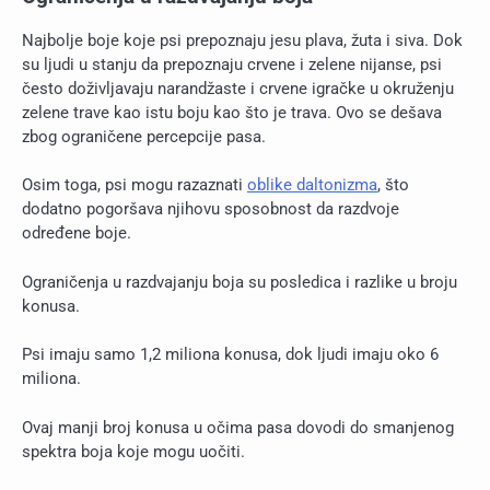
Najbolje boje koje psi prepoznaju jesu plava, žuta i siva. Dok
su ljudi u stanju da prepoznaju crvene i zelene nijanse, psi
često doživljavaju narandžaste i crvene igračke u okruženju
zelene trave kao istu boju kao što je trava. Ovo se dešava
zbog ograničene percepcije pasa.
Osim toga, psi mogu razaznati
oblike daltonizma
, što
dodatno pogoršava njihovu sposobnost da razdvoje
određene boje.
Ograničenja u razdvajanju boja su posledica i razlike u broju
konusa.
Psi imaju samo 1,2 miliona konusa, dok ljudi imaju oko 6
miliona.
Ovaj manji broj konusa u očima pasa dovodi do smanjenog
spektra boja koje mogu uočiti.