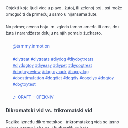
Objekti koje ljudi vide u plavoj, žutoj, ili zelenoj boji, psi može
omogućiti da primećuju samo u nijansama žute.
Na primer, crvena boja im izgleda tamno smeđa ili crna, dok
žuta i narandžasta deluju na njih pomalo žućkasto.
@tammy.inmotion
#diytreat
#diytreats
#diydog
#diydogtreats
#diydogtoy
#diyeasy
#diypet
#diydogtreat
#dogtoyreview
#dogtoyhack
#happydog
#dogstimulation
#dogdiet
#dogdiy
#dogdiys
#dogtoy
#dogtoytest
♬ CRAFT – OFEKNIV
Dikromatski vid vs. trikromatski vid
Razlika između dikromatskog i trikromatskog vida se jasno