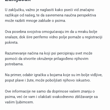
U zaključku, važno je naglasiti kako pseći vid značajno
razlikuje od našeg, te da savremena naučna perspektiva
može razbiti mnoge zablude o psima.
Ova posebna svojstva omogućavaju im da u mraku bolje
snalaze, dok šire periferno vidno polje pomaže u registraciji
pokreta.
Razumevanje načina na koji psi percipiraju svet može
pomoći da stvorite okruženje prilagođeno njihovim
potrebama.
Na primer, odabir igračka u bojama koje su im bolje vidljive,
poput plave i žute, može poboljšati njihovo iskustvo.
Ove informacije ne samo da doprinose vašem znanju o
psima, već će vam i olakšati svakodnevno zbližavanje sa
vašim ljubimcem.