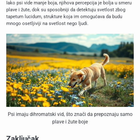
Iako psi vide manje boja, njihova percepcija je bolja u smeru
plave i žute, dok su sposobniji da detektuju svetlost zbog
tapetum lucidum, strukture koja im omogućava da budu
mnogo osetljiviji na svetlost nego ljudi.
Psi imaju dihromatski vid, što znači da prepoznaju samo
plave i žute boje
Zaključak