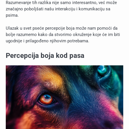
Razumevanje tih razlika nije samo interesantno, već može
značajno poboljšati našu interakciju i komunikaciju sa
psima.
Ulazak u svet pseće percepcije boja može nam pomoći da
bolje razumemo kako da stvorimo okruženje koje će im biti
ugodnije i prilagođeno njihovim potrebama.
Percepcija boja kod pasa