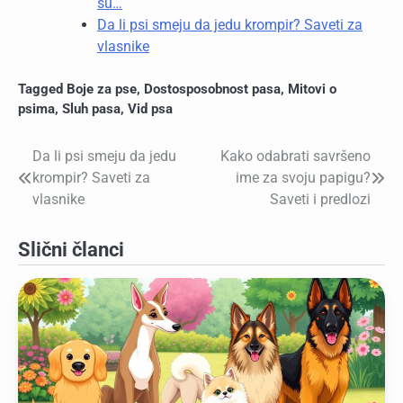
su…
Da li psi smeju da jedu krompir? Saveti za
vlasnike
Tagged
Boje za pse
,
Dostosposobnost pasa
,
Mitovi o
psima
,
Sluh pasa
,
Vid psa
Da li psi smeju da jedu
Kako odabrati savršeno
Kretanje
krompir? Saveti za
ime za svoju papigu?
članka
vlasnike
Saveti i predlozi
Slični članci