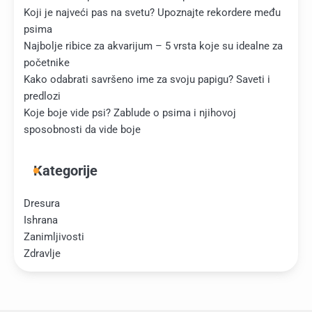
Koji je najveći pas na svetu? Upoznajte rekordere među
psima
Najbolje ribice za akvarijum – 5 vrsta koje su idealne za
početnike
Kako odabrati savršeno ime za svoju papigu? Saveti i
predlozi
Koje boje vide psi? Zablude o psima i njihovoj
sposobnosti da vide boje
Kategorije
Dresura
Ishrana
Zanimljivosti
Zdravlje