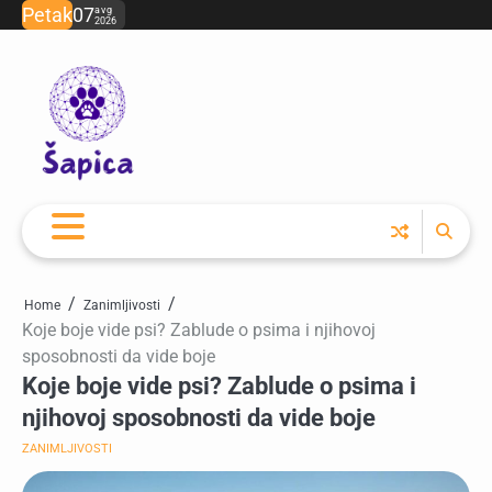
Skip
Petak
07
avg
2026
to
content
Home
Zanimljivosti
Koje boje vide psi? Zablude o psima i njihovoj
sposobnosti da vide boje
Koje boje vide psi? Zablude o psima i
njihovoj sposobnosti da vide boje
ZANIMLJIVOSTI