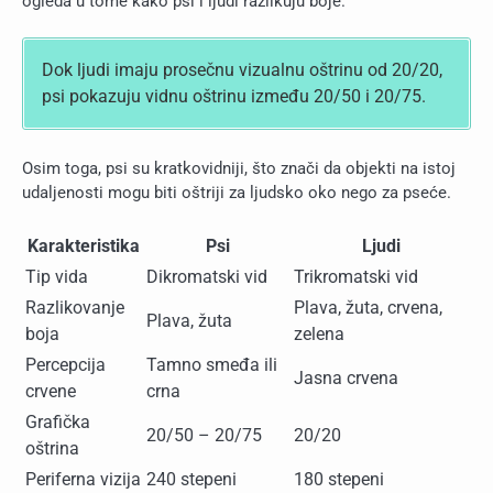
ogleda u tome kako psi i ljudi razlikuju boje.
Dok ljudi imaju prosečnu vizualnu oštrinu od 20/20,
psi pokazuju vidnu oštrinu između 20/50 i 20/75.
Osim toga, psi su kratkovidniji, što znači da objekti na istoj
udaljenosti mogu biti oštriji za ljudsko oko nego za pseće.
Karakteristika
Psi
Ljudi
Tip vida
Dikromatski vid
Trikromatski vid
Razlikovanje
Plava, žuta, crvena,
Plava, žuta
boja
zelena
Percepcija
Tamno smeđa ili
Jasna crvena
crvene
crna
Grafička
20/50 – 20/75
20/20
oštrina
Periferna vizija
240 stepeni
180 stepeni