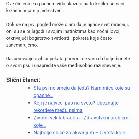
Ove činjenice o psećem vidu ukazuju na to koliko su naši
krzneni prijatelji jedinstveni.
Dok se na prvi pogled može činiti da je njihov svet mračniji,
oni su se prilagodili svojim instinktima kao noćni lovci,
otkrivajući bogatstvo svetlosti i pokreta koje često
zanemarujemo.
Razumevanje ovih aspekata pomoći će vam da bolje brinete
o svom psu i unapredite vaše međusobno razumevanje.
Slični članci:
Šta psi ne smeju da jedu? Namirnice koje su
opasne…
Koji je najveći pas na svetu? Upoznajte
rekordere među psima
Životni vek labradora - Zdravstveni problemi
koje…
Najbolje ribice za akvarijum – 5 vrsta koje