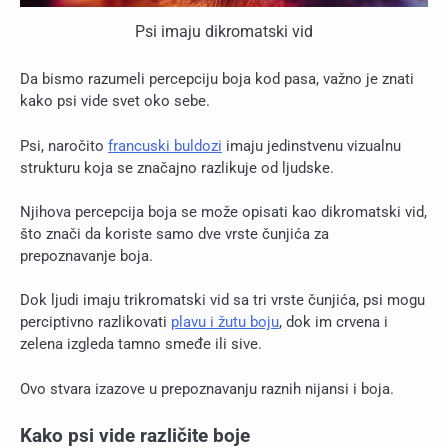
Psi imaju dikromatski vid
Da bismo razumeli percepciju boja kod pasa, važno je znati
kako psi vide svet oko sebe.
Psi, naročito
francuski buldozi
imaju jedinstvenu vizualnu
strukturu koja se značajno razlikuje od ljudske.
Njihova percepcija boja se može opisati kao dikromatski vid,
što znači da koriste samo dve vrste čunjića za
prepoznavanje boja.
Dok ljudi imaju trikromatski vid sa tri vrste čunjića, psi mogu
perciptivno razlikovati
plavu i žutu boju
, dok im crvena i
zelena izgleda tamno smeđe ili sive.
Ovo stvara izazove u prepoznavanju raznih nijansi i boja.
Kako psi vide različite boje