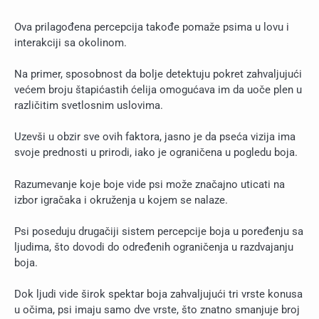
Ova prilagođena percepcija takođe pomaže psima u lovu i
interakciji sa okolinom.
Na primer, sposobnost da bolje detektuju pokret zahvaljujući
većem broju štapićastih ćelija omogućava im da uoče plen u
različitim svetlosnim uslovima.
Uzevši u obzir sve ovih faktora, jasno je da pseća vizija ima
svoje prednosti u prirodi, iako je ograničena u pogledu boja.
Razumevanje koje boje vide psi može značajno uticati na
izbor igračaka i okruženja u kojem se nalaze.
Psi poseduju drugačiji sistem percepcije boja u poređenju sa
ljudima, što dovodi do određenih ograničenja u razdvajanju
boja.
Dok ljudi vide širok spektar boja zahvaljujući tri vrste konusa
u očima, psi imaju samo dve vrste, što znatno smanjuje broj